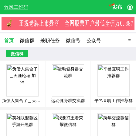
竹风二维码
首页
微信群
兼职任务
微信号
公众号

微商货源
微信文章
收起

微信群
负债人集合了＿天涯论坛:加油
运动健身群交流群
平邑直聘工作推荐群