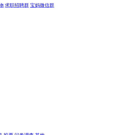
物
求职招聘群
宝妈微信群