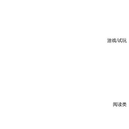
游戏/试玩
阅读类