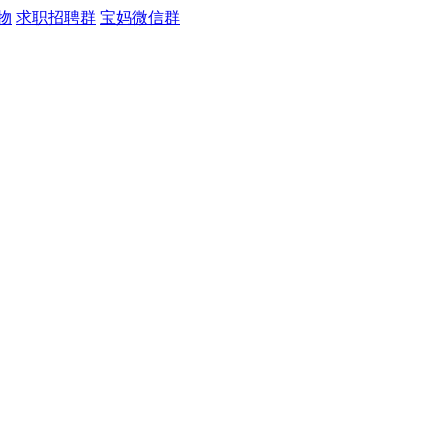
物
求职招聘群
宝妈微信群