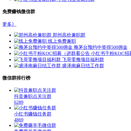
免费赚钱微信群
更多》
郑州高价兼职群
线上免费兼职
撸茅台预约中签得500佣金
小红书千粉KOC招
飞哥零撸项目福利群
盛泽南麻日结工作群
微信群排行榜
抖音兼职点关注群
6289
小红书赚钱任务群
4869