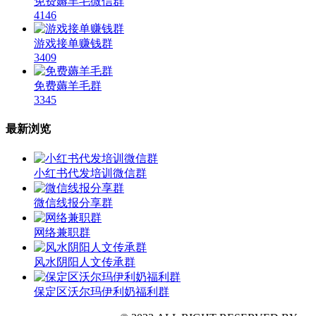
免费薅羊毛微信群
4146
游戏接单赚钱群
3409
免费薅羊毛群
3345
最新浏览
小红书代发培训微信群
微信线报分享群
网络兼职群
风水阴阳人文传承群
保定区沃尔玛伊利奶福利群