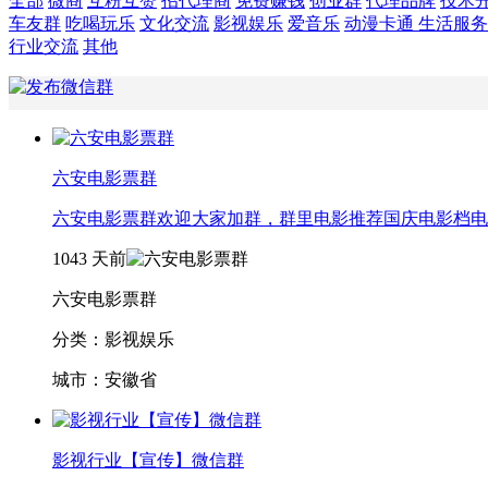
全部
微商
互粉互赞
招代理商
免费赚钱
创业群
代理品牌
技术
车友群
吃喝玩乐
文化交流
影视娱乐
爱音乐
动漫卡通
生活服务
行业交流
其他
六安电影票群
六安电影票群欢迎大家加群，群里电影推荐国庆电影档电
1043
天前
六安电影票群
分类：影视娱乐
城市：安徽省
影视行业【宣传】微信群