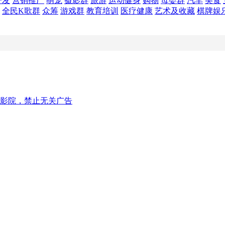
开发
营销推广
萌宠
摄影群
旅游
运动健身
购物
母婴群
汽车
美食
全民K歌群
众筹
游戏群
教育培训
医疗健康
艺术及收藏
棋牌娱
影院，禁止无关广告