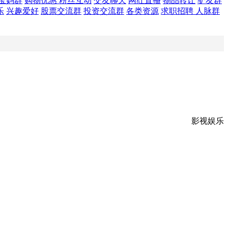
宝妈群
购物优惠
粉丝互动
交友聊天
网红直播
物品转让
驴友群
乐
兴趣爱好
股票交流群
投资交流群
各类资源
求职招聘
人脉群
影视娱乐