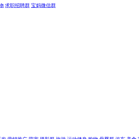
物
求职招聘群
宝妈微信群