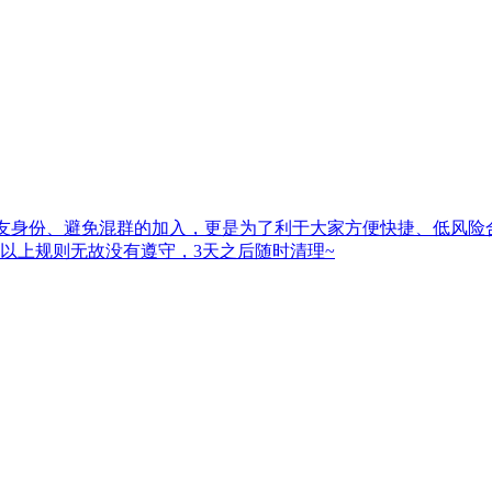
群友身份、避免混群的加入，更是为了利于大家方便快捷、低风
以上规则无故没有遵守，3天之后随时清理~